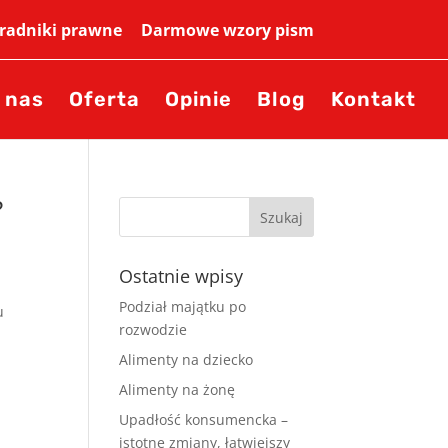
adniki prawne
Darmowe wzory pism
 nas
Oferta
Opinie
Blog
Kontakt
?
Ostatnie wpisy
Podział majątku po
u
rozwodzie
Alimenty na dziecko
Alimenty na żonę
Upadłość konsumencka –
istotne zmiany, łatwiejszy