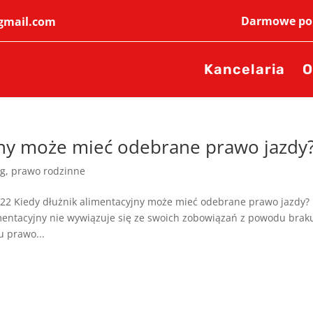
Darmowe por
@gmail.com
Kancelaria
O
jny może mieć odebrane prawo jazdy
og
,
prawo rodzinne
22 Kiedy dłużnik alimentacyjny może mieć odebrane prawo jazdy?
mentacyjny nie wywiązuje się ze swoich zobowiązań z powodu brak
 prawo...