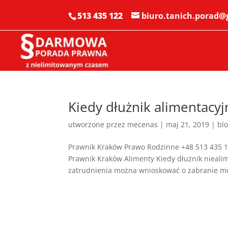
513 435 122
biuro.tanich.porad
Kiedy dłużnik alimentacy
utworzone przez
mecenas
|
maj 21, 2019
|
bl
Prawnik Kraków Prawo Rodzinne +48 513 435 1
Prawnik Kraków Alimenty Kiedy dłużnik nieali
zatrudnienia można wnioskować o zabranie mu