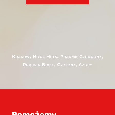

Kraków: Nowa Huta, Prądnik Czerwony,
Prądnik Biały, Czyżyny, Azory
Pomożemy