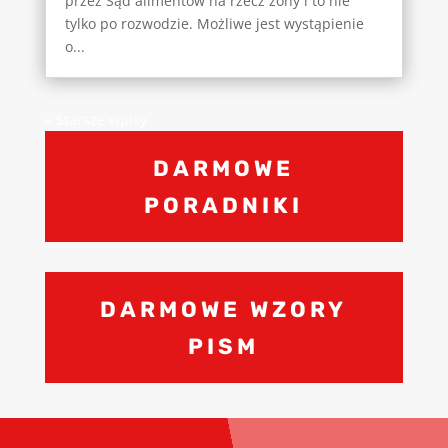
przez Sąd alimentów na rzecz żony i to nie
tylko po rozwodzie. Możliwe jest wystąpienie
o...
« Starsze wpisy
DARMOWE
PORADNIKI
DARMOWE WZORY
PISM