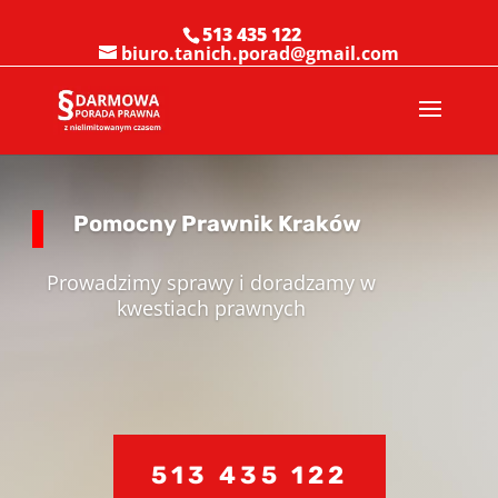
513 435 122
biuro.tanich.porad@gmail.com
Pomocny Prawnik Kraków
Prowadzimy sprawy i doradzamy w
kwestiach prawnych
513 435 122