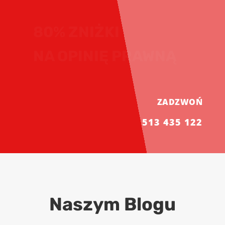
50% ZNIŻKI
NA STAŁĄ
OBSŁUGĘ PRAWNĄ
ZADZWOŃ
513 435 122
Naszym Blogu