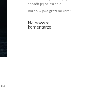
sposób jej ogłoszenia.
Rozbój – jaka grozi mi kara?
Najnowsze
komentarze
o na