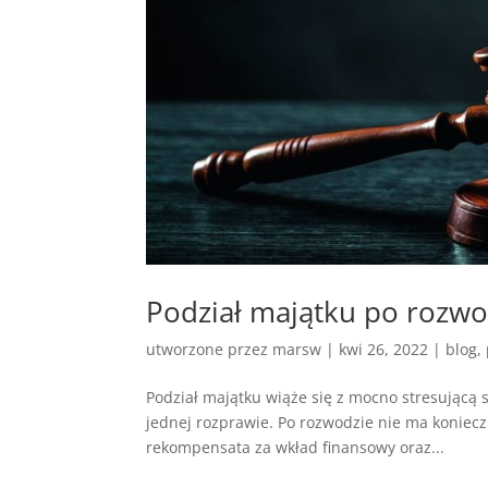
Podział majątku po rozwo
utworzone przez
marsw
|
kwi 26, 2022
|
blog
,
Podział majątku wiąże się z mocno stresującą 
jednej rozprawie. Po rozwodzie nie ma koniecz
rekompensata za wkład finansowy oraz...