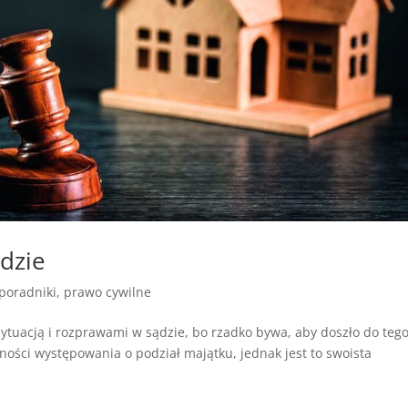
dzie
poradniki
,
prawo cywilne
sytuacją i rozprawami w sądzie, bo rzadko bywa, aby doszło do teg
ności występowania o podział majątku, jednak jest to swoista