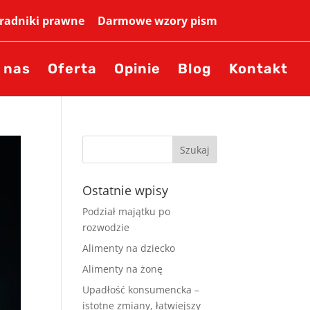
adniki prawne
Darmowe wzory pism
 nas
Oferta
Opinie
Blog
Kontakt
Ostatnie wpisy
Podział majątku po
rozwodzie
Alimenty na dziecko
Alimenty na żonę
Upadłość konsumencka –
istotne zmiany, łatwiejszy