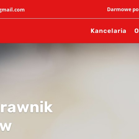
Darmowe por
@gmail.com
Kancelaria
O
rawnik
ów