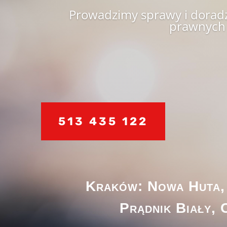
Prowadzimy sprawy i dorad
prawnych
513 435 122
Kraków: Nowa Huta,
Prądnik Biały, 