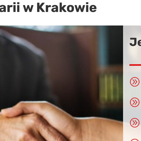
arii w Krakowie
J
A
A
A