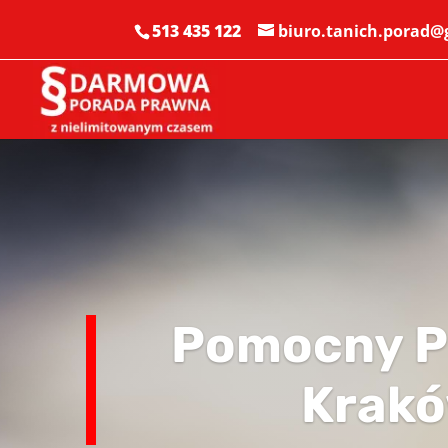
513 435 122
biuro.tanich.porad
Pomocny P
Krak