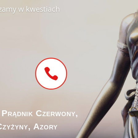
zamy w kwestiach

 Prądnik Czerwony,
Czyżyny, Azory