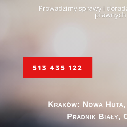
Prowadzimy sprawy i dorad
prawnych
513 435 122
Kraków: Nowa Huta,
Prądnik Biały, 