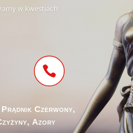
zamy w kwestiach

 Prądnik Czerwony,
Czyżyny, Azory