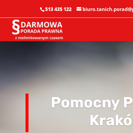
513 435 122
biuro.tanich.porad
Pomocny P
Krak